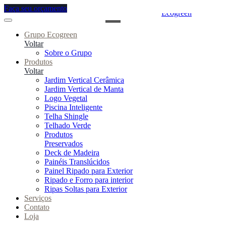
Faça seu
orçamento
Ecogreen
Grupo Ecogreen
Voltar
Sobre o Grupo
Produtos
Voltar
Jardim Vertical Cerâmica
Jardim Vertical de Manta
Logo Vegetal
Piscina Inteligente
Telha Shingle
Telhado Verde
Produtos
Preservados
Deck de Madeira
Painéis Translúcidos
Painel Ripado para Exterior
Ripado e Forro para interior
Ripas Soltas para Exterior
Serviços
Contato
Loja