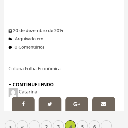
Folha de Pernambuco
20 de dezembro de 2014
Arquivado em:
0 Comentários
Coluna Folha Econômica
+ CONTINUE LENDO
Catarina
<
«
...
2
3
4
5
6
...